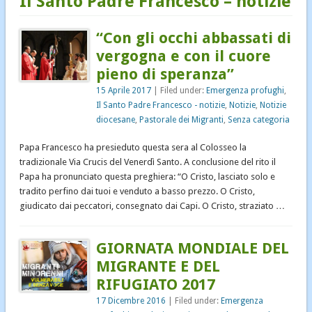
Il Santo Padre Francesco – notizie
Notizie
“Con gli occhi abbassati di
Notizie diocesane
vergogna e con il cuore
Pastorale dei Migranti
pieno di speranza”
Senza categoria
15 Aprile 2017
| Filed under:
Emergenza profughi
,
Il Santo Padre Francesco - notizie
,
Notizie
,
Notizie
diocesane
,
Pastorale dei Migranti
,
Senza categoria
Papa Francesco ha presieduto questa sera al Colosseo la
tradizionale Via Crucis del Venerdì Santo. A conclusione del rito il
Papa ha pronunciato questa preghiera: “O Cristo, lasciato solo e
tradito perfino dai tuoi e venduto a basso prezzo. O Cristo,
giudicato dai peccatori, consegnato dai Capi. O Cristo, straziato …
GIORNATA MONDIALE DEL
MIGRANTE E DEL
RIFUGIATO 2017
17 Dicembre 2016
| Filed under:
Emergenza