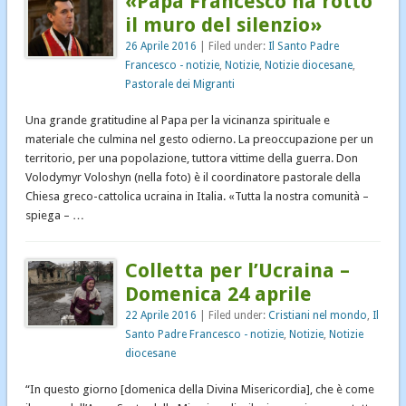
«Papa Francesco ha rotto
il muro del silenzio»
26 Aprile 2016
| Filed under:
Il Santo Padre
Francesco - notizie
,
Notizie
,
Notizie diocesane
,
Pastorale dei Migranti
Una grande gratitudine al Papa per la vicinanza spirituale e
materiale che culmina nel gesto odierno. La preoccupazione per un
territorio, per una popolazione, tuttora vittime della guerra. Don
Volodymyr Voloshyn (nella foto) è il coordinatore pastorale della
Chiesa greco-cattolica ucraina in Italia. «Tutta la nostra comunità –
spiega – …
Colletta per l’Ucraina –
Domenica 24 aprile
22 Aprile 2016
| Filed under:
Cristiani nel mondo
,
Il
Santo Padre Francesco - notizie
,
Notizie
,
Notizie
diocesane
“In questo giorno [domenica della Divina Misericordia], che è come