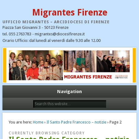
Migrantes Firenze
UFFICIO MIGRANTES – ARCIDIOCESI DI FIRENZE
Piazza San Giovanni 3 - 50123 Firenze
tel. 055 2763783 - migrantes@diocesifirenze.it
Orario Ufficio: dal lunedì al venerdì dalle 9.30 alle 12.00
CATEGORIE
CEI
Cristiani nel mondo
Dialogo interreligioso
Ecumenismo e dialogo
Navigation
Emergenza profughi
Fondazione Migrantes
Il Santo Padre Francesco – notizie
You are here:
Home
›
Il Santo Padre Francesco – notizie
› Page 2
Immigrazione
CURRENTLY BROWSING CATEGORY
Links