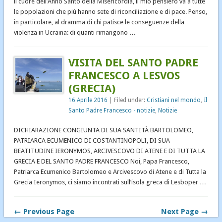
il cuore dell’Anno Santo della Misericordia, il mio pensiero va a tutte
le popolazioni che più hanno sete di riconciliazione e di pace. Penso,
in particolare, al dramma di chi patisce le conseguenze della
violenza in Ucraina: di quanti rimangono …
VISITA DEL SANTO PADRE
FRANCESCO A LESVOS
(GRECIA)
16 Aprile 2016
| Filed under:
Cristiani nel mondo
,
Il
Santo Padre Francesco - notizie
,
Notizie
DICHIARAZIONE CONGIUNTA DI SUA SANTITÀ BARTOLOMEO,
PATRIARCA ECUMENICO DI COSTANTINOPOLI, DI SUA
BEATITUDINE IERONYMOS, ARCIVESCOVO DI ATENE E DI TUTTA LA
GRECIA E DEL SANTO PADRE FRANCESCO Noi, Papa Francesco,
Patriarca Ecumenico Bartolomeo e Arcivescovo di Atene e di Tutta la
Grecia Ieronymos, ci siamo incontrati sull’isola greca di Lesboper …
← Previous Page
Next Page →