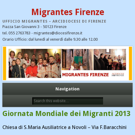
Migrantes Firenze
UFFICIO MIGRANTES – ARCIDIOCESI DI FIRENZE
Piazza San Giovanni 3 - 50123 Firenze
tel. 055 2763783 - migrantes@diocesifirenze.it
Orario Ufficio: dal lunedì al venerdì dalle 9.30 alle 12.00
CATEGORIE
CEI
Cristiani nel mondo
Dialogo interreligioso
Ecumenismo e dialogo
Navigation
Emergenza profughi
Fondazione Migrantes
Giornata Mondiale dei Migranti 2013
Il Santo Padre Francesco – notizie
Immigrazione
Chiesa di S.Maria Ausiliatrice a Novoli – Via F.Baracchini
Links