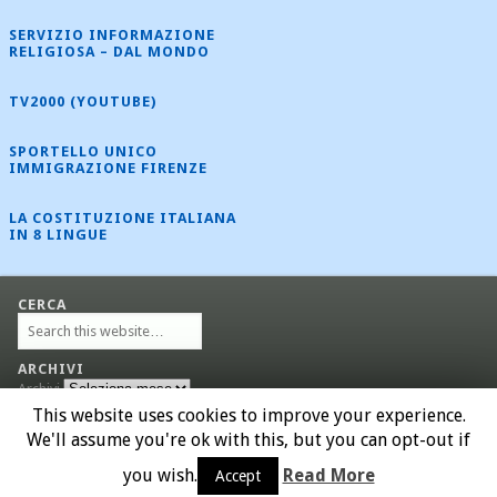
SERVIZIO INFORMAZIONE
RELIGIOSA – DAL MONDO
TV2000 (YOUTUBE)
SPORTELLO UNICO
IMMIGRAZIONE FIRENZE
LA COSTITUZIONE ITALIANA
IN 8 LINGUE
CERCA
ARCHIVI
Archivi
This website uses cookies to improve your experience.
We'll assume you're ok with this, but you can opt-out if
© 2026 Migrantes Firenze
you wish.
Read More
Accept
Powered by
Esplanade Theme
and
WordPress