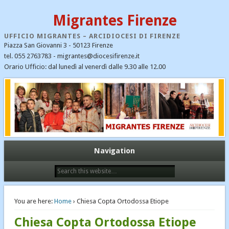
Migrantes Firenze
UFFICIO MIGRANTES – ARCIDIOCESI DI FIRENZE
Piazza San Giovanni 3 - 50123 Firenze
tel. 055 2763783 - migrantes@diocesifirenze.it
Orario Ufficio: dal lunedì al venerdì dalle 9.30 alle 12.00
CATEGORIE
CEI
Cristiani nel mondo
Dialogo interreligioso
Ecumenismo e dialogo
Navigation
Emergenza profughi
Fondazione Migrantes
Il Santo Padre Francesco – notizie
You are here:
Home
› Chiesa Copta Ortodossa Etiope
Immigrazione
Chiesa Copta Ortodossa Etiope
Links