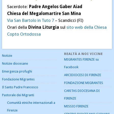
Sacerdote:
Padre Angelos Gaber Aiad
Notizie
Chiesa del Megalomartire San Mina
Notizie diocesane
Via San Bartolo in Tuto 7
– Scandicci (FI)
Pastorale dei Migranti
Orari della
Divina Liturgia
sul
sito web della Chiesa
Senza categoria
Copto Ortodossa
REALTÀ A NOI VICINE
Notizie
MIGRANTES FIRENZE su
Notizie diocesane
Facebook
Emergenza profughi
ARCIDIOCESI DI FIRENZE
Fondazione Migrantes
FONDAZIONE MIGRANTES
Il Santo Padre Francesco
CARITAS DIOCESANA DI
Pastorale dei Migranti
FIRENZE
Comunità etniche internazionali a
MISSIO FIRENZE
Firenze