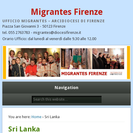
Migrantes Firenze
UFFICIO MIGRANTES – ARCIDIOCESI DI FIRENZE
Piazza San Giovanni 3 - 50123 Firenze
tel. 055 2763783 - migrantes@diocesifirenze.it
Orario Ufficio: dal lunedì al venerdì dalle 9.30 alle 12.00
CATEGORIE
CEI
Cristiani nel mondo
Dialogo interreligioso
Ecumenismo e dialogo
Navigation
Emergenza profughi
Fondazione Migrantes
Il Santo Padre Francesco – notizie
You are here:
Home
› Sri Lanka
Immigrazione
Sri Lanka
Links