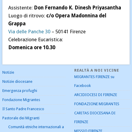
Assistente:
Don Fernando K. Dinesh Priyasantha
Notizie
Luogo di ritrovo:
c/o Opera Madonnina del
Notizie diocesane
Grappa
Pastorale dei Migranti
Via delle Panche 30
– 50141 Firenze
Senza categoria
Celebrazione Eucaristica:
Domenica ore 10.30
REALTÀ A NOI VICINE
Notizie
MIGRANTES FIRENZE su
Notizie diocesane
Facebook
Emergenza profughi
ARCIDIOCESI DI FIRENZE
Fondazione Migrantes
FONDAZIONE MIGRANTES
Il Santo Padre Francesco
CARITAS DIOCESANA DI
Pastorale dei Migranti
FIRENZE
Comunità etniche internazionali a
MISSIO FIRENZE