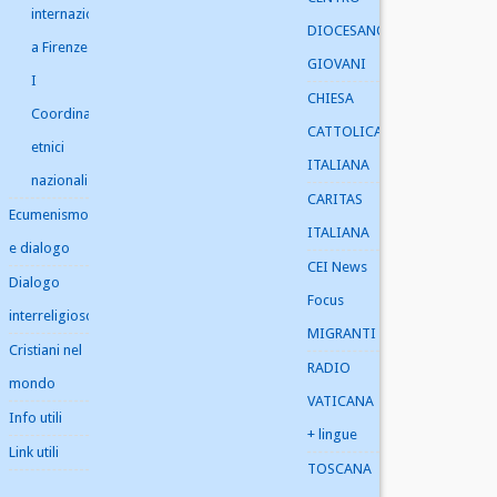
internazionali
DIOCESANO
a Firenze
GIOVANI
I
CHIESA
Coordinatori
CATTOLICA
etnici
ITALIANA
nazionali
CARITAS
Ecumenismo
ITALIANA
e dialogo
CEI News
Dialogo
Focus
interreligioso
MIGRANTI
Cristiani nel
RADIO
mondo
VATICANA
Info utili
+ lingue
Link utili
TOSCANA