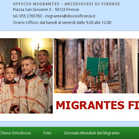
UFFICIO MIGRANTES – ARCIDIOCESI DI FIRENZE
Piazza San Giovanni 3 - 50123 Firenze
tel. 055 2763783 - migrantes@diocesifirenze.it
Orario Ufficio: dal lunedì al venerdì dalle 9.30 alle 12.00
CATEGORIE
CEI
Cristiani nel mondo
Dialogo interreligioso
Ecumenismo e dialogo
Emergenza profughi
Fondazione Migrantes
Il Santo Padre Francesco – notizie
Immigrazione
Links
Notizie
Chiese Ortodosse
Foto
Giornate Mondiali del Migrante
Notizie diocesane