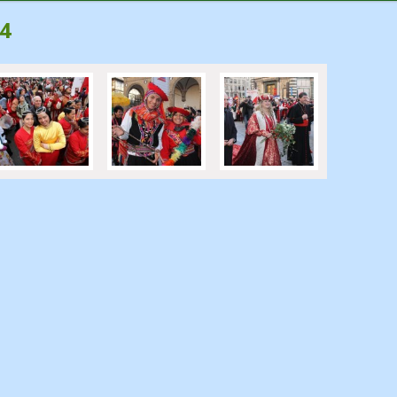
14
Pastorale dei Migranti
Senza categoria