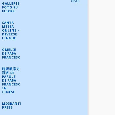
OGGI
GALLERIE
FOTO SU
FLICKR
SANTA
MESSA
ONLINE –
DIVERSE
LINGUE
OMELIE
DI PAPA
FRANCESCO
聆听教宗方
济各 LE
PAROLE
DI PAPA
FRANCESCO
IN
CINESE
MIGRANTES
PRESS