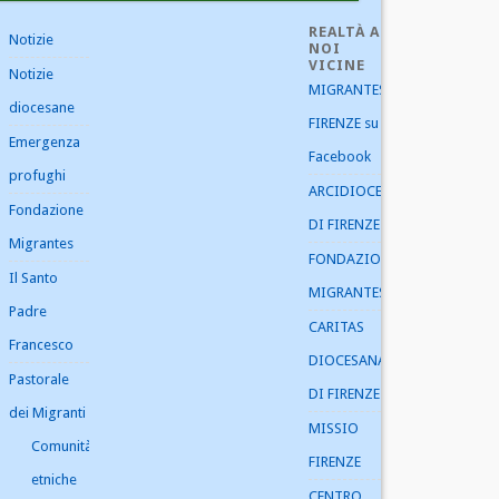
REALTÀ A
Notizie
NOI
VICINE
Notizie
MIGRANTES
diocesane
FIRENZE su
Emergenza
Facebook
profughi
ARCIDIOCESI
Fondazione
DI FIRENZE
Migrantes
FONDAZIONE
Il Santo
MIGRANTES
Padre
CARITAS
Francesco
DIOCESANA
Pastorale
DI FIRENZE
dei Migranti
MISSIO
Comunità
FIRENZE
etniche
CENTRO