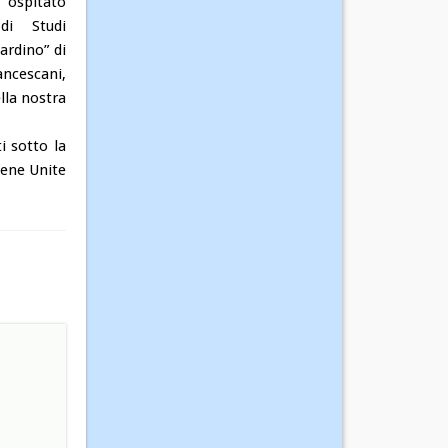
 ospitato
 di Studi
ardino” di
ancescani,
lla nostra
ti sotto la
mene Unite