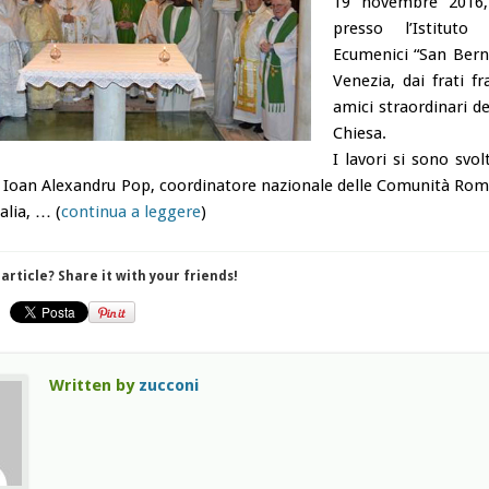
19 novembre 2016,
presso l’Istituto
Ecumenici “San Bern
Venezia, dai frati fr
amici straordinari de
Chiesa.
I lavori si sono svol
. Ioan Alexandru Pop, coordinatore nazionale delle Comunità Ro
alia, … (
continua a leggere
)
 article? Share it with your friends!
Written by
zucconi