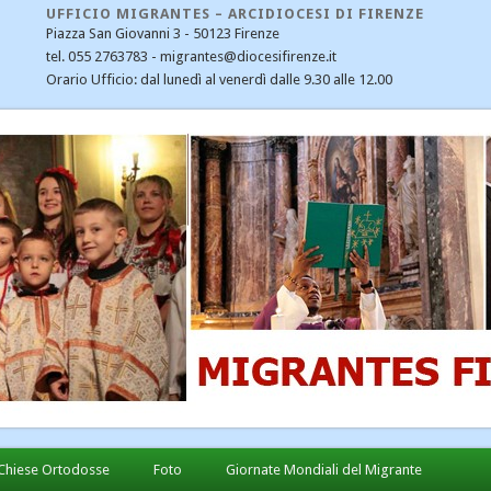
UFFICIO MIGRANTES – ARCIDIOCESI DI FIRENZE
Piazza San Giovanni 3 - 50123 Firenze
tel. 055 2763783 - migrantes@diocesifirenze.it
Orario Ufficio: dal lunedì al venerdì dalle 9.30 alle 12.00
CATEGORIE
CEI
Cristiani nel mondo
Dialogo interreligioso
Ecumenismo e dialogo
Emergenza profughi
Fondazione Migrantes
Il Santo Padre Francesco – notizie
Immigrazione
Links
Notizie
Chiese Ortodosse
Foto
Giornate Mondiali del Migrante
Notizie diocesane