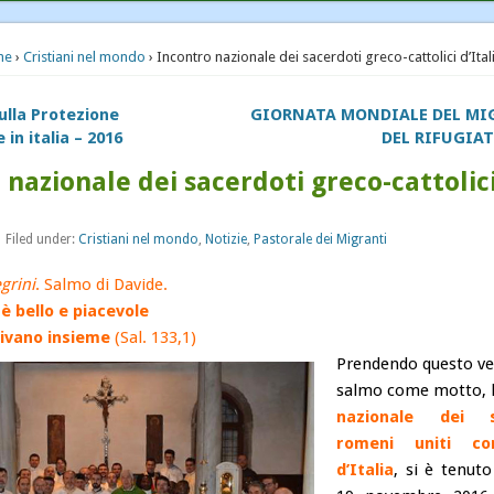
Pastorale dei Migranti
me
›
Cristiani nel mondo
› Incontro nazionale dei sacerdoti greco-cattolici d’Ital
Senza categoria
lla Protezione
GIORNATA MONDIALE DEL MI
 in italia – 2016
DEL RIFUGIAT
 nazionale dei sacerdoti greco-cattolic
 Filed under:
Cristiani nel mondo
,
Notizie
,
Pastorale dei Migranti
grini
. Salmo di Davide.
 bello e piacevole
 vivano insieme
(Sal. 133,1)
Prendendo questo ve
salmo come motto, l
nazionale dei s
romeni uniti c
d’Italia
, si è tenuto