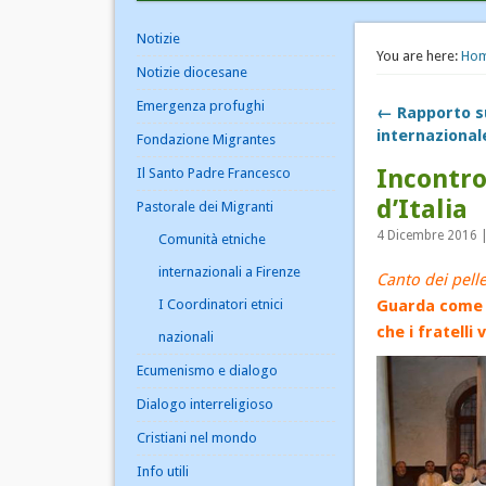
Notizie
You are here:
Ho
Notizie diocesane
Emergenza profughi
← Rapporto su
internazionale
Fondazione Migrantes
Incontro
Il Santo Padre Francesco
d’Italia
Pastorale dei Migranti
4 Dicembre 2016 |
Comunità etniche
internazionali a Firenze
Canto dei pelle
I Coordinatori etnici
Guarda come è
che i fratelli
nazionali
Ecumenismo e dialogo
Dialogo interreligioso
Cristiani nel mondo
Info utili