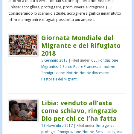
attorno a quattro verbi fondati sui principi della dottrina della
Chiesa: accogliere, proteggere, promuovere e integrare. […]
Considerando lo scenario attuale, accogliere significa innanzitutto
offrire a migranti e rifugiati possibilità più ampie …
Giornata Mondiale del
Migrante e del Rifugiato
2018
5 Gennaio 2018
| Filed under:
CEI
,
Fondazione
Migrantes
,
Il Santo Padre Francesco - notizie
,
Immigrazione
,
Notizie
,
Notizie diocesane
,
Pastorale dei Migranti
Libia: venduto all’asta
come schiavo, ringrazio
Dio per chi ce l’ha fatta
19 Novembre 2017
| Filed under:
Emergenza
profughi
,
Immigrazione
,
Notizie
,
Senza categoria