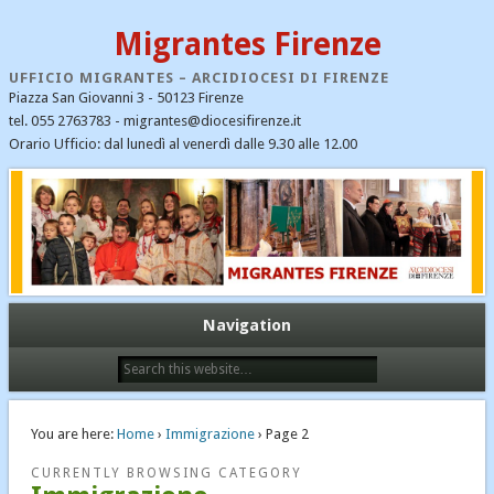
Migrantes Firenze
UFFICIO MIGRANTES – ARCIDIOCESI DI FIRENZE
Piazza San Giovanni 3 - 50123 Firenze
tel. 055 2763783 - migrantes@diocesifirenze.it
Orario Ufficio: dal lunedì al venerdì dalle 9.30 alle 12.00
CATEGORIE
CEI
Cristiani nel mondo
Dialogo interreligioso
Ecumenismo e dialogo
Navigation
Emergenza profughi
Fondazione Migrantes
Il Santo Padre Francesco – notizie
You are here:
Home
›
Immigrazione
› Page 2
Immigrazione
CURRENTLY BROWSING CATEGORY
Links