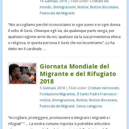
16 Gennaio 2018
| Filed under:
Cristiani nel
mondo
,
Immigrazione
,
Notizie
,
Notizie diocesane
,
Pastorale dei Migranti
“Noi accogliamo perché riconosciamo in ogni uomo e in ogni donna
il volto di Gesù. Chiunque egli sia, da qualunque parte venga, per
qualsiasi ragione arrivi da noi, qualsiasi sia la sua provenienza etnica
o religiosa, in questa persona è Gesù che noi incontriamo”. Lo ha
detto ieri il cardinale …
Giornata Mondiale del
Migrante e del Rifugiato
2018
5 Gennaio 2018
| Filed under:
Cristiani nel mondo
,
Fondazione Migrantes
,
Il Santo Padre Francesco -
notizie
,
Immigrazione
,
Notizie
,
Notizie diocesane
,
Pastorale dei Migranti
,
Senza categoria
“Accogliere, proteggere, promuovere e integrare i migranti e i
rifugiati” “… La nostra comune risposta si potrebbe articolare