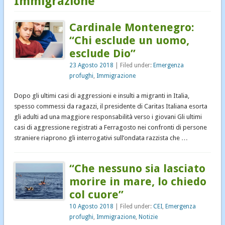
Immigrazione
Notizie
Cardinale Montenegro:
Notizie diocesane
“Chi esclude un uomo,
Pastorale dei Migranti
esclude Dio”
Senza categoria
23 Agosto 2018
| Filed under:
Emergenza
profughi
,
Immigrazione
Dopo gli ultimi casi di aggressioni e insulti a migranti in Italia,
spesso commessi da ragazzi, il presidente di Caritas Italiana esorta
gli adulti ad una maggiore responsabilità verso i giovani Gli ultimi
casi di aggressione registrati a Ferragosto nei confronti di persone
straniere riaprono gli interrogativi sull’ondata razzista che …
“Che nessuno sia lasciato
morire in mare, lo chiedo
col cuore”
10 Agosto 2018
| Filed under:
CEI
,
Emergenza
profughi
,
Immigrazione
,
Notizie