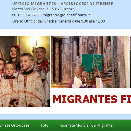
UFFICIO MIGRANTES – ARCIDIOCESI DI FIRENZE
Piazza San Giovanni 3 - 50123 Firenze
tel. 055 2763783 - migrantes@diocesifirenze.it
Orario Ufficio: dal lunedì al venerdì dalle 9.30 alle 12.00
CATEGORIE
CEI
Cristiani nel mondo
Dialogo interreligioso
Ecumenismo e dialogo
Emergenza profughi
Fondazione Migrantes
Il Santo Padre Francesco – notizie
Immigrazione
Links
Notizie
Chiese Ortodosse
Foto
Giornate Mondiali del Migrante
Notizie diocesane