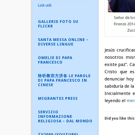
Link utili
Señor de lo
GALLERIE FOTO SU
Firenze 201
FLICKR
Zucc
SANTA MESSA ONLINE –
DIVERSE LINGUE
Jesús
crucifica
nosotros mism
OMELIE DI PAPA
FRANCESCO
existe paz”. Ca
Cristo que e
聆听教宗方济各 LE PAROLE
denunciar hoy
DI PAPA FRANCESCO IN
CINESE
sabidur
í
a de la
Inicialmente 
MIGRANTES PRESS
leyendo el
men
SERVIZIO
INFORMAZIONE
Did you like this
RELIGIOSA – DAL MONDO
TV2000 (YOUTUBE)