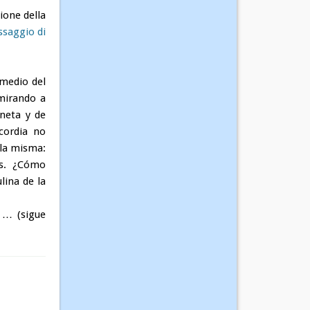
ione della
saggio di
medio del
mirando a
neta y de
cordia no
 la misma:
s
. ¿C
ó
mo
lina de la
 … (sigue