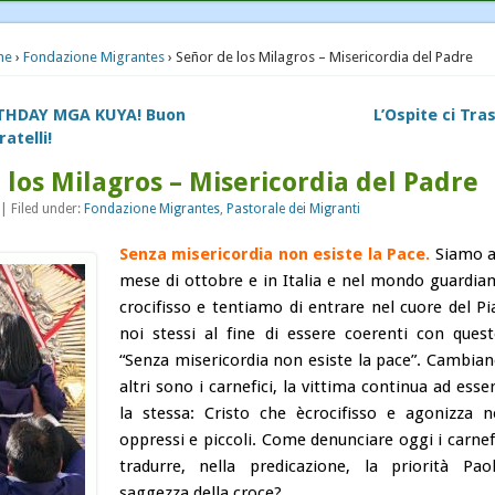
Pastorale dei Migranti
me
›
Fondazione Migrantes
› Señor de los Milagros – Misericordia del Padre
Senza categoria
THDAY MGA KUYA! Buon
L’Ospite ci Tr
atelli!
 los Milagros – Misericordia del Padre
 Filed under:
Fondazione Migrantes
,
Pastorale dei Migranti
Senza misericordia non esiste la Pace.
Siamo a
mese di ottobre e in Italia e nel mondo guardi
crocifisso e tentiamo di entrare nel cuore del Pi
noi stessi al fine di essere coerenti con ques
“Senza misericordia non esiste la pace”. Cambiano
altri sono i carnefici, la vittima continua ad ess
la stessa: Cristo che ècrocifisso e agonizza n
oppressi e piccoli. Come denunciare oggi i carne
tradurre, nella predicazione, la priorità Pao
saggezza della croce?