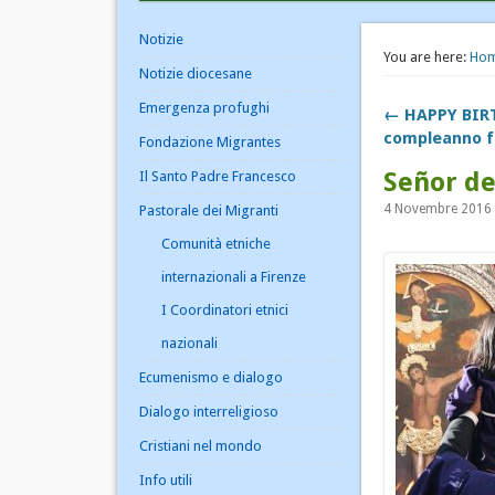
Notizie
You are here:
Ho
Notizie diocesane
Emergenza profughi
← HAPPY BIR
compleanno fr
Fondazione Migrantes
Señor de
Il Santo Padre Francesco
4 Novembre 2016 |
Pastorale dei Migranti
Comunità etniche
internazionali a Firenze
I Coordinatori etnici
nazionali
Ecumenismo e dialogo
Dialogo interreligioso
Cristiani nel mondo
Info utili