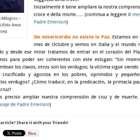
Inizialmente è bene ampliare la nostra comprens
croce e della morte. … (continua a leggere il
mes
s Milagros –
Padre Emerson
)
4 (foto Anna
oni)
Sin misericordia no existe la Paz.
Estamos en 
mes de Octubre y vemos en Italia y el mundo 
do y desde ese mirar tratamos de entrar en el c
orazón
del Pla
os para poder ser coherentes con este eslogan: “Sin miseri
mbian los clavos, otros son los verdugos; la v
íctima
sigue siendo
s crucificado y agoniza en los pobres, oprimidos y
pequeño
 los verdugos? ¿C
ó
mo traducir, en la predicaci
ó
n, la primac
í
a pau
 cruz?
es preciso ampliar nuestra comprensi
ón
de cruz y de muerte.
saje de Padre Emerson
)
 article? Share it with your friends!