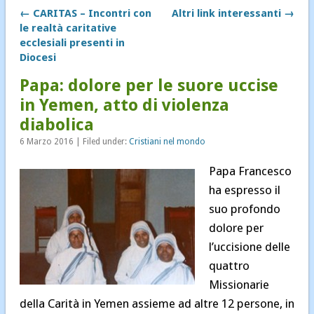
← CARITAS – Incontri con
Altri link interessanti →
Notizie
le realtà caritative
Notizie diocesane
ecclesiali presenti in
Diocesi
Pastorale dei Migranti
Papa: dolore per le suore uccise
Senza categoria
in Yemen, atto di violenza
diabolica
6 Marzo 2016 | Filed under:
Cristiani nel mondo
Papa Francesco
ha espresso il
suo profondo
dolore per
l’uccisione delle
quattro
Missionarie
della Carità in Yemen assieme ad altre 12 persone, in