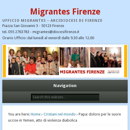
Migrantes Firenze
UFFICIO MIGRANTES – ARCIDIOCESI DI FIRENZE
Piazza San Giovanni 3 - 50123 Firenze
tel. 055 2763783 - migrantes@diocesifirenze.it
Orario Ufficio: dal lunedì al venerdì dalle 9.30 alle 12.00
CATEGORIE
CEI
Cristiani nel mondo
Dialogo interreligioso
Ecumenismo e dialogo
Navigation
Emergenza profughi
Fondazione Migrantes
Il Santo Padre Francesco – notizie
You are here:
Home
›
Cristiani nel mondo
› Papa: dolore per le suore
Immigrazione
uccise in Yemen, atto di violenza diabolica
Links