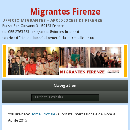
Migrantes Firenze
UFFICIO MIGRANTES – ARCIDIOCESI DI FIRENZE
Piazza San Giovanni 3 - 50123 Firenze
tel. 055 2763783 - migrantes@diocesifirenze.it
Orario Ufficio: dal lunedì al venerdì dalle 9.30 alle 12.00
CATEGORIE
CEI
Cristiani nel mondo
Dialogo interreligioso
Ecumenismo e dialogo
Navigation
Emergenza profughi
Fondazione Migrantes
Il Santo Padre Francesco – notizie
You are here:
Home
›
Notizie
› Giornata Internazionale dei Rom 8
Immigrazione
Aprile 2015
Links